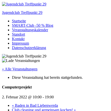
Zum
Inhalt
Jugendclub Treffpunkt 29
springen
Startseite
Veranstaltungen im Jugendclub
SMART-Club -50 % Blog
Veranstaltungskalender
Standort
Kontakt
Impressum
Datenschutzerklärung
« Alle Veranstaltungen
Diese Veranstaltung hat bereits stattgefunden.
Computerprojekt
2. Februar 2022 @ 10:00
-
19:00
«
Baden in Bad Liebenwerda
Club cleaning und gemeinsam kochen!
»