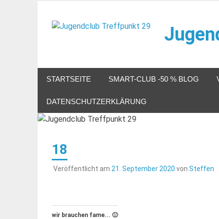
Zum
Inhalt
Jugend
springen
Veranstaltungen im Jugendclub
STARTSEITE
SMART-CLUB -50 % BLOG
DATENSCHUTZERKLÄRUNG
18
Veröffentlicht am
21. September 2020
von
Steffen
wir brauchen fame... 🙂