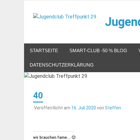
Zum
Inhalt
Jugend
springen
Veranstaltungen im Jugendclub
STARTSEITE
SMART-CLUB -50 % BLOG
DATENSCHUTZERKLÄRUNG
40
Veröffentlicht am
16. Juli 2020
von
Steffen
wir brauchen fame... 🙂