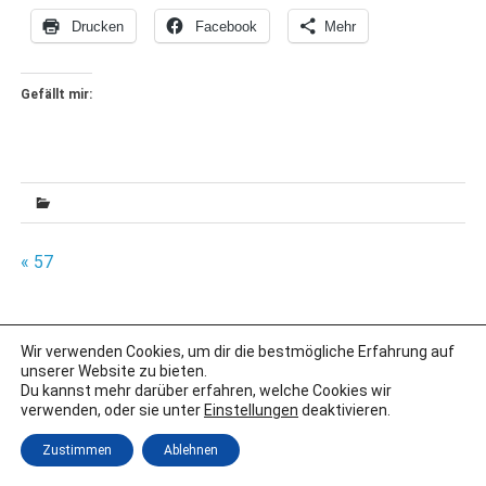
Drucken
Facebook
Mehr
Gefällt mir:
Beitragsnavigation
« 57
Wir verwenden Cookies, um dir die bestmögliche Erfahrung auf
IMPRESSUM
unserer Website zu bieten.
DATENSCHUTZERKLÄRUNG
Du kannst mehr darüber erfahren, welche Cookies wir
verwenden, oder sie unter
Einstellungen
deaktivieren.
Erstellt mit
WordPress
und
Merlin
.
Zustimmen
Ablehnen