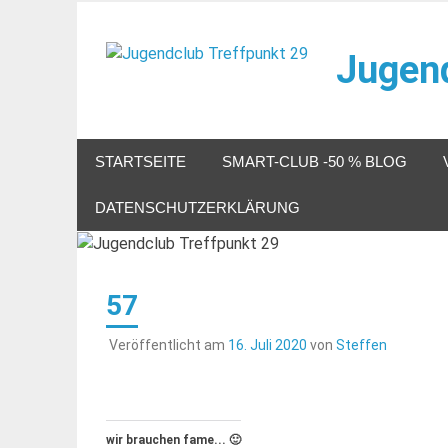
Zum
Inhalt
Jugend
springen
Veranstaltungen im Jugendclub
STARTSEITE
SMART-CLUB -50 % BLOG
DATENSCHUTZERKLÄRUNG
57
Veröffentlicht am
16. Juli 2020
von
Steffen
wir brauchen fame... 🙂