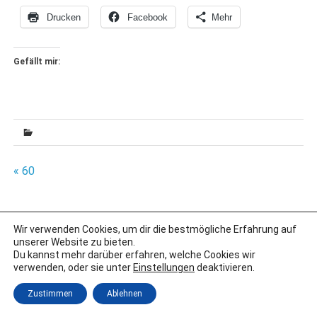
Drucken
Facebook
Mehr
Gefällt mir:
Beitragsnavigation
« 60
Wir verwenden Cookies, um dir die bestmögliche Erfahrung auf
IMPRESSUM
unserer Website zu bieten.
DATENSCHUTZERKLÄRUNG
Du kannst mehr darüber erfahren, welche Cookies wir
verwenden, oder sie unter
Einstellungen
deaktivieren.
Erstellt mit
WordPress
und
Merlin
.
Zustimmen
Ablehnen