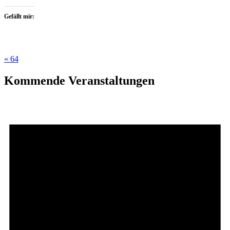
Gefällt mir:
Beitragsnavigation
« 64
Kommende Veranstaltungen