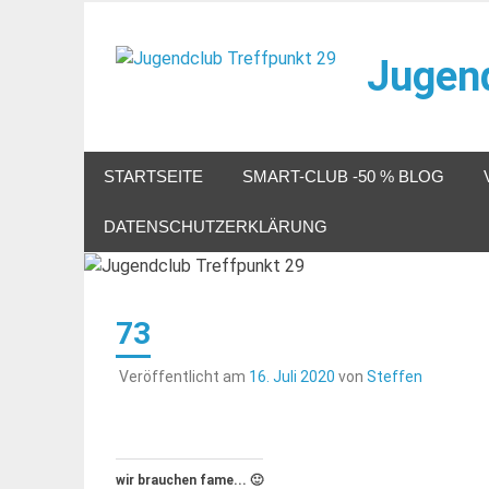
Zum
Inhalt
Jugend
springen
Veranstaltungen im Jugendclub
STARTSEITE
SMART-CLUB -50 % BLOG
DATENSCHUTZERKLÄRUNG
73
Veröffentlicht am
16. Juli 2020
von
Steffen
wir brauchen fame... 🙂