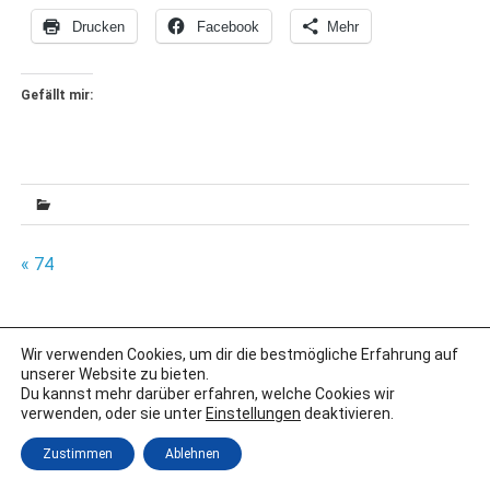
Drucken
Facebook
Mehr
Gefällt mir:
Beitragsnavigation
« 74
Wir verwenden Cookies, um dir die bestmögliche Erfahrung auf
IMPRESSUM
unserer Website zu bieten.
DATENSCHUTZERKLÄRUNG
Du kannst mehr darüber erfahren, welche Cookies wir
verwenden, oder sie unter
Einstellungen
deaktivieren.
Erstellt mit
WordPress
und
Merlin
.
Zustimmen
Ablehnen