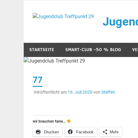
Zum
Inhalt
Jugend
springen
Veranstaltungen im Jugendclub
STARTSEITE
SMART-CLUB -50 % BLOG
VE
77
Veröffentlicht am
16. Juli 2020
von
Steffen
wir brauchen fame...
Drucken
Facebook
Mehr