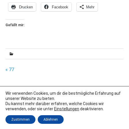
Drucken
Facebook
Mehr
Gefällt mir:
Beitragsnavigation
« 77
Wir verwenden Cookies, um dir die bestmögliche Erfahrung auf
IMPRESSUM
unserer Website zu bieten.
DATENSCHUTZERKLÄRUNG
Du kannst mehr darüber erfahren, welche Cookies wir
verwenden, oder sie unter
Einstellungen
deaktivieren.
Erstellt mit
WordPress
und
Merlin
.
Zustimmen
Ablehnen