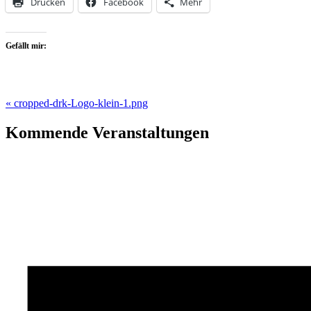
Drucken
Facebook
Mehr
Gefällt mir:
Beitragsnavigation
« cropped-drk-Logo-klein-1.png
Kommende Veranstaltungen