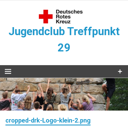
Zum
Inhalt
springen
Jugendclub Treffpunkt
29
Veranstaltungen im Jugendclub
cropped-drk-Logo-klein-2.png