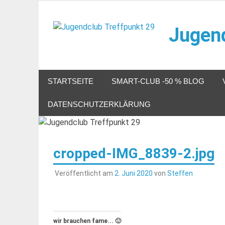
Zum
Inhalt
Jugend
springen
Veranstaltungen im Jugendclub
STARTSEITE
SMART-CLUB -50 % BLOG
DATENSCHUTZERKLÄRUNG
cropped-IMG_8839-2.jpg
Veröffentlicht am
2. Juni 2020
von
Steffen
wir brauchen fame... 🙂