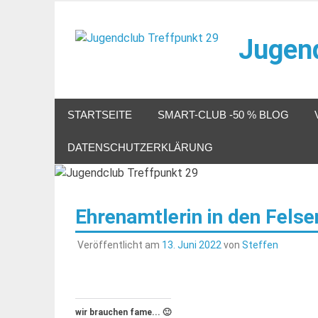
Zum
Inhalt
Jugend
springen
Veranstaltungen im Jugendclub
STARTSEITE
SMART-CLUB -50 % BLOG
DATENSCHUTZERKLÄRUNG
Ehrenamtlerin in den Felse
Veröffentlicht am
13. Juni 2022
von
Steffen
wir brauchen fame... 🙂