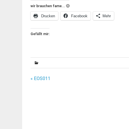
wir brauchen fame... 🙂
Drucken
Facebook
Mehr
Gefällt mir:
Beitragsnavigation
« EOS011