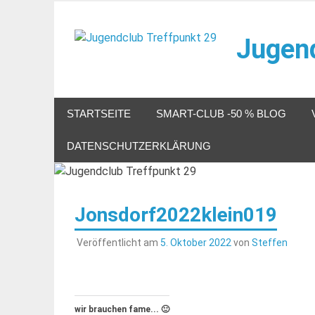
Zum
Inhalt
Jugend
springen
Veranstaltungen im Jugendclub
STARTSEITE
SMART-CLUB -50 % BLOG
DATENSCHUTZERKLÄRUNG
Jonsdorf2022klein019
Veröffentlicht am
5. Oktober 2022
von
Steffen
wir brauchen fame... 🙂