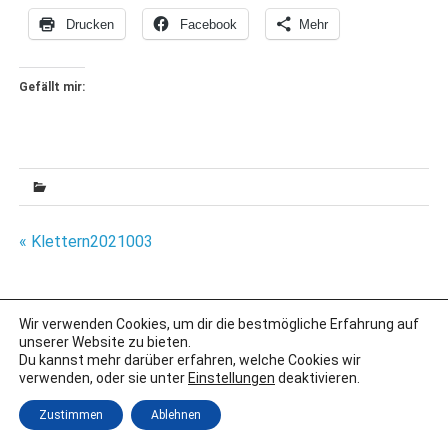
Drucken
Facebook
Mehr
Gefällt mir:
Beitragsnavigation
« Klettern2021003
Wir verwenden Cookies, um dir die bestmögliche Erfahrung auf
IMPRESSUM
unserer Website zu bieten.
DATENSCHUTZERKLÄRUNG
Du kannst mehr darüber erfahren, welche Cookies wir
verwenden, oder sie unter
Einstellungen
deaktivieren.
Erstellt mit
WordPress
und
Merlin
.
Zustimmen
Ablehnen