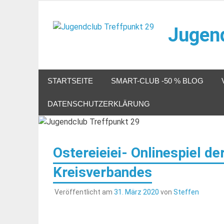
Zum
Inhalt
Jugend
springen
Veranstaltungen im Jugendclub
STARTSEITE
SMART-CLUB -50 % BLOG
DATENSCHUTZERKLÄRUNG
Ostereieiei- Onlinespiel d
Kreisverbandes
Veröffentlicht am
31. März 2020
von
Steffen