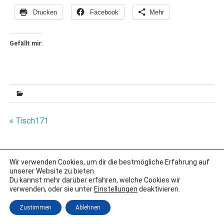
Drucken
Facebook
Mehr
Gefällt mir:
Beitragsnavigation
« Tisch171
Wir verwenden Cookies, um dir die bestmögliche Erfahrung auf
IMPRESSUM
unserer Website zu bieten.
DATENSCHUTZERKLÄRUNG
Du kannst mehr darüber erfahren, welche Cookies wir
verwenden, oder sie unter
Einstellungen
deaktivieren.
Erstellt mit
WordPress
und
Merlin
.
Zustimmen
Ablehnen