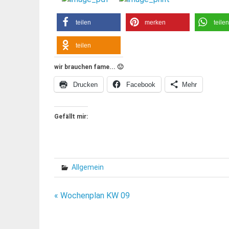
teilen
merken
teilen
teilen
wir brauchen fame... 🙂
Drucken
Facebook
Mehr
Gefällt mir:
Allgemein
Beitragsnavigation
« Wochenplan KW 09