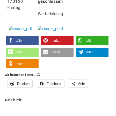
17.01.20
geschlossen
Freitag
Weiterbildung
teilen
merken
teilen
teilen
E-Mail
teilen
teilen
wir brauchen fame... 🙂
Drucken
Facebook
Mehr
Gefällt mir: