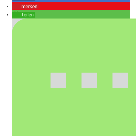
merken
teilen