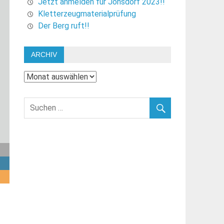
Jetzt anmelden für Jonsdorf 2023!!
Kletterzeugmaterialprüfung
Der Berg ruft!!
ARCHIV
Archiv