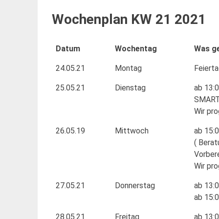
Wochenplan KW 21 2021
Datum
Wochentag
Was ge
24.05.21
Montag
Feiert
25.05.21
Dienstag
ab 13:0
SMART
Wir pr
26.05.19
Mittwoch
ab 15:0
( Berat
Vorber
Wir pr
27.05.21
Donnerstag
ab 13:0
ab 15:0
28.05.21
Freitag
ab 13:0