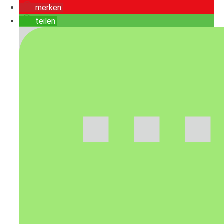
merken
teilen