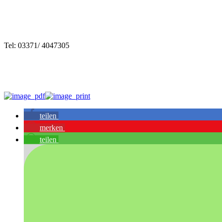
Tel: 03371/ 4047305
teilen
merken
teilen