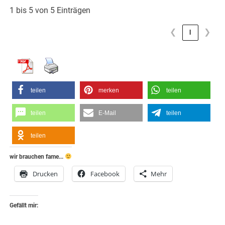
1 bis 5 von 5 Einträgen
❮
1
❯
teilen
merken
teilen
teilen
E-Mail
teilen
teilen
wir brauchen fame...
Drucken
Facebook
Mehr
Gefällt mir: