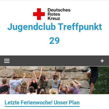
Zum
Inhalt
springen
Jugendclub Treffpunkt
29
Veranstaltungen im Jugendclub
Letzte Ferienwoche! Unser Plan