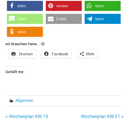
teilen
merken
teilen
teilen
E-Mail
teilen
teilen
wir brauchen fame... 🙂
Drucken
Facebook
Mehr
Gefällt mir:
Allgemein
Beitragsnavigation
« Wochenplan KW 19
Wochenplan KW 21 »