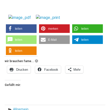
teilen
merken
teilen
teilen
E-Mail
teilen
teilen
wir brauchen fame... 🙂
Drucken
Facebook
Mehr
Gefällt mir:
Allgemein