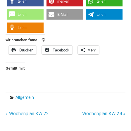
teilen
merken
teilen
teilen
E-Mail
teilen
teilen
wir brauchen fame... 🙂
Drucken
Facebook
Mehr
Gefällt mir:
Allgemein
Beitragsnavigation
« Wochenplan KW 22
Wochenplan KW 24 »