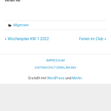
Gefällt mir:
Allgemein
Beitragsnavigation
« Wochenplan KW 1 2022
Ferien im Club »
IMPRESSUM
DATENSCHUTZERKLÄRUNG
Erstellt mit
WordPress
und
Merlin
.