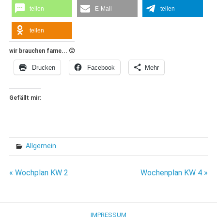
teilen
E-Mail
teilen
teilen
wir brauchen fame... 🙂
Drucken
Facebook
Mehr
Gefällt mir:
Allgemein
Beitragsnavigation
« Wochplan KW 2
Wochenplan KW 4 »
IMPRESSUM