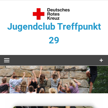
Zum
Inhalt
springen
Jugendclub Treffpunkt
29
Veranstaltungen im Jugendclub